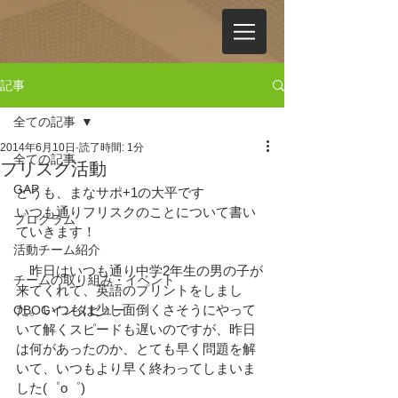
記事
全ての記事
2014年6月10日
読了時間: 1分
全ての記事
フリスク活動
GAP
どうも、まなサポ+1の大平です
いつも通りフリスクのことについて書い
プログラム
ていきます！
活動チーム紹介
　昨日はいつも通り中学2年生の男の子が
チームの取り組み・イベント
来てくれて、英語のプリントをしまし
た。いつもは少し面倒くさそうにやって
OBOGインタビュー
いて解くスピードも遅いのですが、昨日
は何があったのか、とても早く問題を解
いて、いつもより早く終わってしまいま
した(゜o゜)