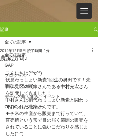
記事
全ての記事
2014年12月5日
読了時間: 1分
全ての記事
農家訪問♪
GAP
こんにちは(*^o^*)
プログラム
伏見わっしょい新党1回生の奥田です！先
活動チーム紹介
日伏見区の農家さんである中村光宏さん
を訪問してきました！
チームの取り組み・イベント
中村さんは初代わっしょい新党と関わっ
ておられた農家さんです。
OBOGインタビュー
モチ米の生産から販売まで行っていて、
直売所という形で目の届く範囲の販売を
されていることに強いこだわりを感じま
した(^-^)