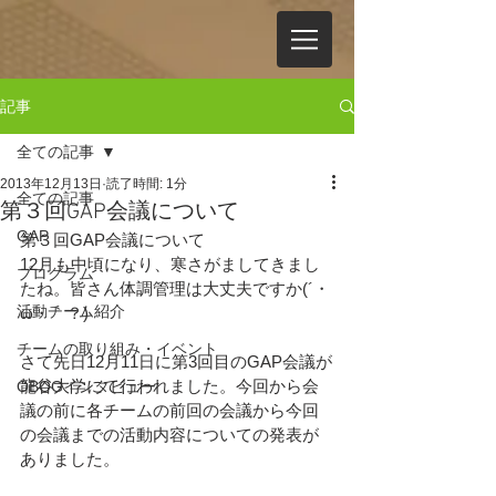
記事
全ての記事
2013年12月13日
読了時間: 1分
全ての記事
第３回GAP会議について
GAP
第３回GAP会議について
12月も中頃になり、寒さがましてきまし
プログラム
たね。皆さん体調管理は大丈夫ですか(´・
活動チーム紹介
ω・｀？)
チームの取り組み・イベント
さて先日12月11日に第3回目のGAP会議が
龍谷大学にて行われました。今回から会
OBOGインタビュー
議の前に各チームの前回の会議から今回
の会議までの活動内容についての発表が
ありました。