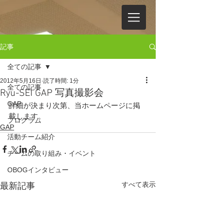
記事
全ての記事
2012年5月16日
読了時間: 1分
全ての記事
Ryu-SEI GAP 写真撮影会
GAP
詳細が決まり次第、当ホームページに掲
載します。
プログラム
GAP
活動チーム紹介
チームの取り組み・イベント
OBOGインタビュー
すべて表示
最新記事