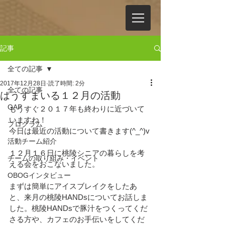
記事
全ての記事
2017年12月28日
読了時間: 2分
全ての記事
はうすまいる１２月の活動
GAP
もうすぐ２０１７年も終わりに近づいて
いますね！
プログラム
今日は最近の活動について書きます(^_^)v
活動チーム紹介
１２月１６日に桃陵シニアの暮らしを考
チームの取り組み・イベント
える会をおこないました。
OBOGインタビュー
まずは簡単にアイスブレイクをしたあ
と、来月の桃陵HANDsについてお話しま
した。桃陵HANDsで豚汁をつくってくだ
さる方や、カフェのお手伝いをしてくだ