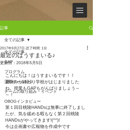
記事
全ての記事
2017年9月27日
読了時間: 1分
全ての記事
最近のはうすまいる♪
GAP
更新日：
2018年5月5日
プログラム
こんにちは！はうすまいるです！！
活動チーム紹介
夏休みが終わり学校がはじまりました
ね。授業もGAPもがんばりましょう～
チームの取り組み・イベント
～！
OBOGインタビュー
第１回目桃陵HANDsは無事に終了しまし
たが、気を緩める暇もなく第２回桃陵
HANDsがやってきます!(^^)!
今は企画書や広報物を作成中です