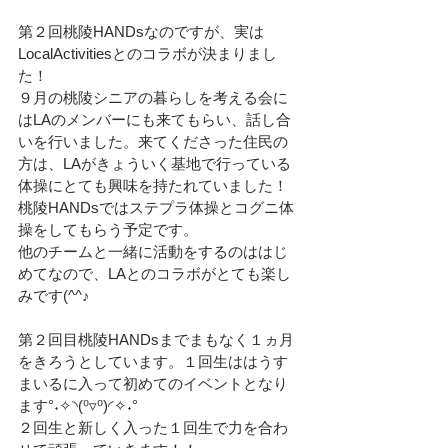
第２回桃陵HANDsなのですが、実は
LocalActivitiesとのコラボが決まりまし
た！
９月の桃陵シニアの暮らしを考える会に
はLAのメンバーにも来てもらい、話し合
いを行いました。来てくださった住民の
方は、LAがきょういく基地で行っている
体操にとても興味を持たれていました！
桃陵HANDsではステプラ体操とコグニ体
操をしてもらう予定です。
他のチームと一緒に活動をするのははじ
めてなので、LAとのコラボがとても楽し
みです(^^♪
第２回目桃陵HANDsまでまもなく１ヵ月
をきろうとしています。１回生ははうす
まいるに入って初めてのイベントとなり
ます°˖✧◝(⁰▿⁰)◜✧˖°
２回生と新しく入った１回生で力を合わ