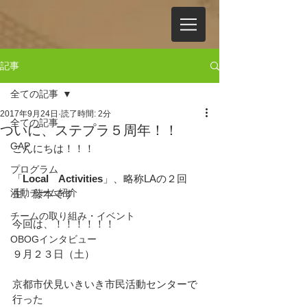
記事
全ての記事
2017年9月24日
読了時間: 2分
全ての記事
ついに、ステプラ５周年！！
GAP
こんにちは！！！
プログラム
「
Local　Activities
」、略称LAの２回
活動チーム紹介
生、藤本です
チームの取り組み・イベント
今回は、！！！！！！
OBOGインタビュー
９月２３日（土）
京都市伏見いきいき市民活動センターで
行った