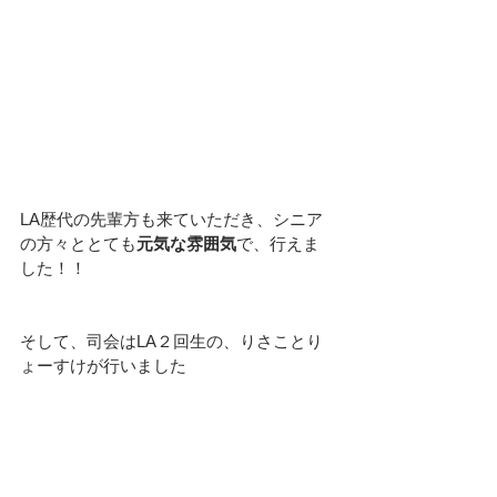
LA歴代の先輩方も来ていただき、シニア
の方々ととても
元気な雰囲気
で、行えま
した！！
そして、司会はLA２回生の、りさことり
ょーすけが行いました