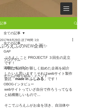
記事
全ての記事
2017年8月29日
読了時間: 1分
全ての記事
ぷろえふのNEW企画✨
GAP
ぷろえふ こと PROJECT.F ３回生の足立
プログラム
です！
活動チーム紹介
今回は私たちが新しく始めた企画を紹介
したいと思います！それはwebサイト製作
チームの取り組み・イベント
委託「
made in ふしみる
」です！
OBOGインタビュー
webサイトっていざ自分で作ろうってなる
と結構難しいもので…
そこでぷろえふがお金を頂き、自治体や