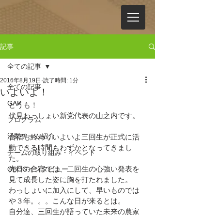
記事
全ての記事
2016年8月19日
読了時間: 1分
全ての記事
いよいよ！
GAP
どうも！
伏見わっしょい新党代表の山之内です。
プログラム
活動チーム紹介
合宿も終わりいよいよ三回生が正式に活
動できる時間もわずかとなってきまし
チームの取り組み・イベント
た。
先日の合宿では、二回生の心強い発表を
OBOGインタビュー
見て成長した姿に胸を打たれました。
わっしょいに加入にして、早いものでは
や３年。。。こんな日が来るとは。
自分達、三回生が語っていた未来の農家